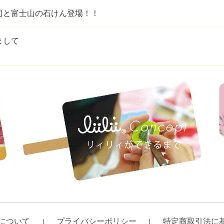
司と富士山の石けん登場！！
まして
について
プライバシーポリシー
特定商取引法に
｜
｜